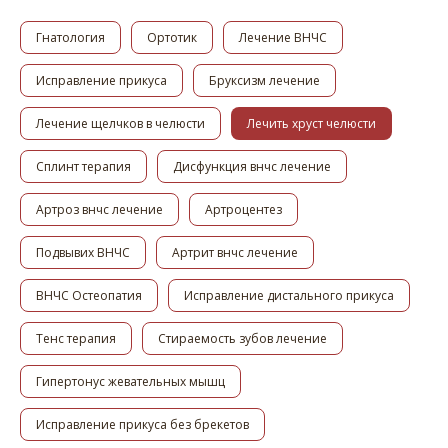
Гнатология
Ортотик
Лечение ВНЧС
Исправление прикуса
Бруксизм лечение
Лечение щелчков в челюсти
Лечить хруст челюсти
Сплинт терапия
Дисфункция внчс лечение
Артроз внчс лечение
Артроцентез
Подвывих ВНЧС
Артрит внчс лечение
ВНЧС Остеопатия
Исправление дистального прикуса
Тенс терапия
Стираемость зубов лечение
Гипертонус жевательных мышц
Исправление прикуса без брекетов