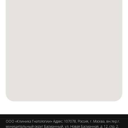
ООО «Клиника Гнатологии» Адрес: 107078, Россия, г. Москва, вн.тер.г.
муниципальный округ Басманный, ул. Новая Басманная, д. 12, стр. 2,