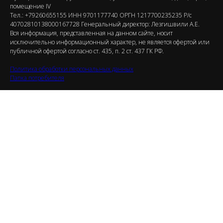
помещение IV
Тел.: +79260655155 ИНН 9701177740 ОРГН 1217700235235 Р/с
40702810138000167728 Генеральный директор: Лезгишвили А.Е.
Вся информация, представленная на данном сайте, носит
исключительно информационный характер, не является офертой или
публичной офертой согласно ст. 435, п. 2 ст. 437 ГК РФ.
Политика обработки персональных данных
Папка потребителя