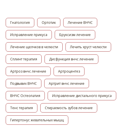
Гнатология
Ортотик
Лечение ВНЧС
Исправление прикуса
Бруксизм лечение
Лечение щелчков в челюсти
Лечить хруст челюсти
Сплинт терапия
Дисфункция внчс лечение
Артроз внчс лечение
Артроцентез
Подвывих ВНЧС
Артрит внчс лечение
ВНЧС Остеопатия
Исправление дистального прикуса
Тенс терапия
Стираемость зубов лечение
Гипертонус жевательных мышц