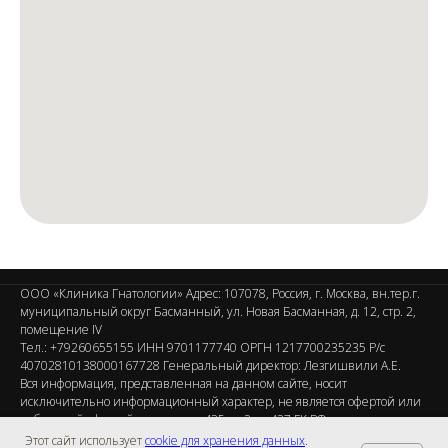
ООО «Клиника Гнатологии» Адрес: 107078, Россия, г. Москва, вн.тер.г.
муниципальный округ Басманный, ул. Новая Басманная, д. 12, стр. 2,
помещение IV
Тел.: +79260655155 ИНН 9701177740 ОРГН 1217700235235 Р/с
40702810138000167728 Генеральный директор: Лезгишвили А.Е.
Вся информация, представленная на данном сайте, носит
исключительно информационный характер, не является офертой или
публичной офертой согласно ст. 435, п. 2 ст. 437 ГК РФ.
Этот сайт использует
cookie для хранения данных
.