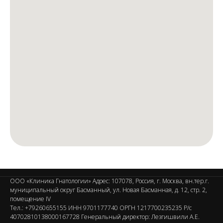
ООО «Клиника Гнатологии» Адрес: 107078, Россия, г. Москва, вн.тер.г.
муниципальный округ Басманный, ул. Новая Басманная, д. 12, стр. 2,
помещение IV
Тел.: +79260655155 ИНН 9701177740 ОРГН 1217700235235 Р/с
40702810138000167728 Генеральный директор: Лезгишвили А.Е.