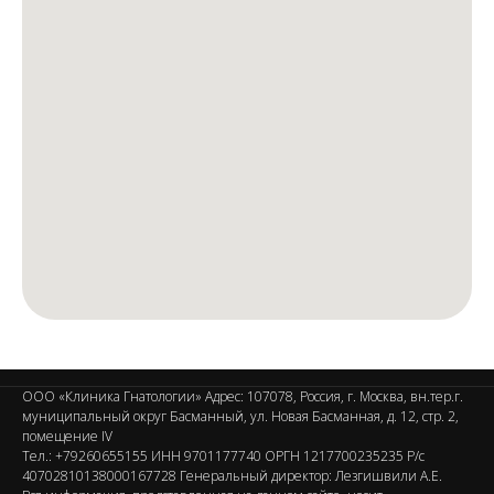
ООО «Клиника Гнатологии» Адрес: 107078, Россия, г. Москва, вн.тер.г.
муниципальный округ Басманный, ул. Новая Басманная, д. 12, стр. 2,
помещение IV
Тел.: +79260655155 ИНН 9701177740 ОРГН 1217700235235 Р/с
40702810138000167728 Генеральный директор: Лезгишвили А.Е.